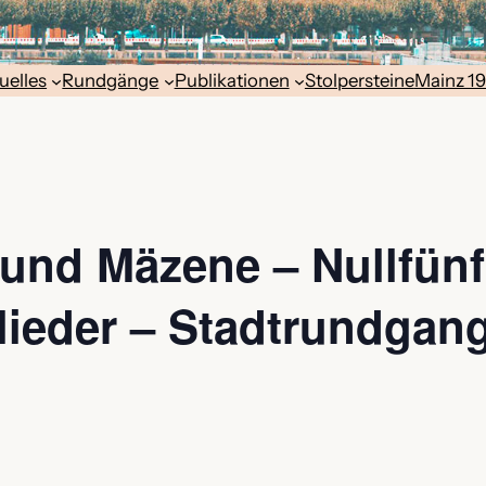
uelles
Rundgänge
Publikationen
Stolpersteine
Mainz 1
r und Mäzene – Nullfün
lieder – Stadtrundgang