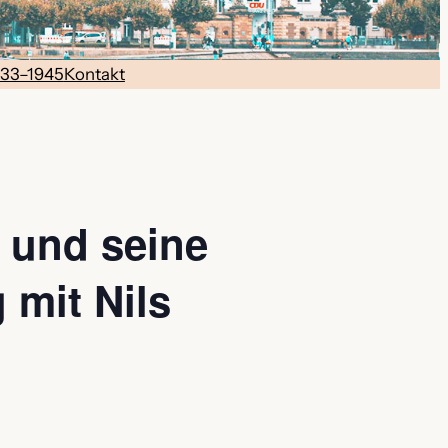
933–1945
Kontakt
f und seine
 mit Nils